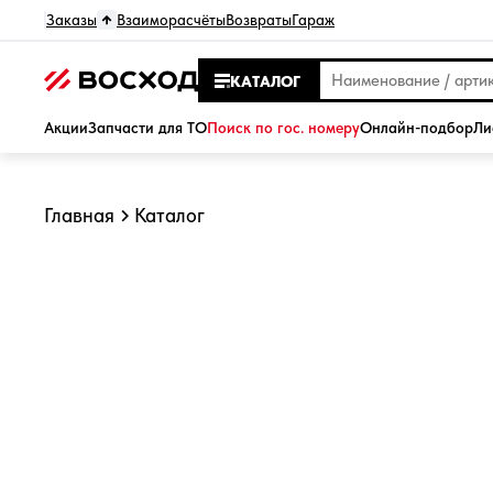
Заказы
Взаиморасчёты
Возвраты
Гараж
КАТАЛОГ
Акции
Запчасти для ТО
Поиск по гос. номеру
Онлайн-подбор
Ли
Главная
Каталог