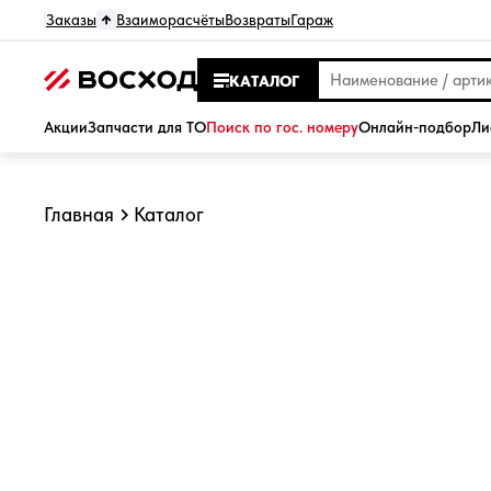
Заказы
Взаиморасчёты
Возвраты
Гараж
КАТАЛОГ
Акции
Запчасти для ТО
Поиск по гос. номеру
Онлайн-подбор
Ли
Главная
Каталог