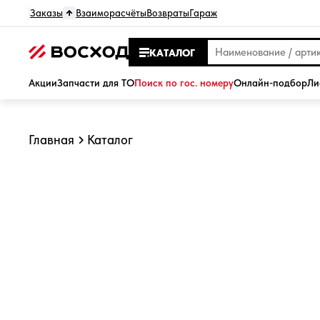
Заказы
Взаиморасчёты
Возвраты
Гараж
КАТАЛОГ
Акции
Запчасти для ТО
Поиск по гос. номеру
Онлайн-подбор
Ли
Главная
Каталог