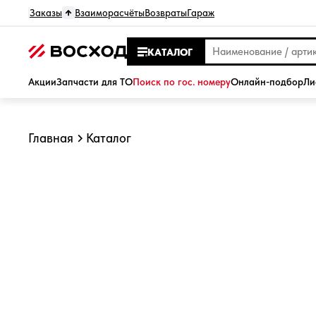
Заказы
Взаиморасчёты
Возвраты
Гараж
КАТАЛОГ
Акции
Запчасти для ТО
Поиск по гос. номеру
Онлайн-подбор
Ли
Главная
Каталог