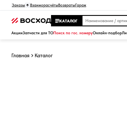
Заказы
Взаиморасчёты
Возвраты
Гараж
КАТАЛОГ
Акции
Запчасти для ТО
Поиск по гос. номеру
Онлайн-подбор
Ли
Главная
Каталог