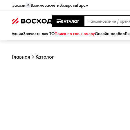
Заказы
Взаиморасчёты
Возвраты
Гараж
КАТАЛОГ
Акции
Запчасти для ТО
Поиск по гос. номеру
Онлайн-подбор
Ли
Главная
Каталог