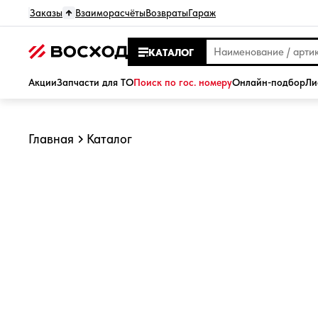
Заказы
Взаиморасчёты
Возвраты
Гараж
КАТАЛОГ
Акции
Запчасти для ТО
Поиск по гос. номеру
Онлайн-подбор
Ли
Главная
Каталог